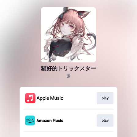
猫好的トリックスター
廉
play
play