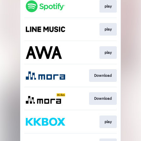
play
play
play
Download
Download
play